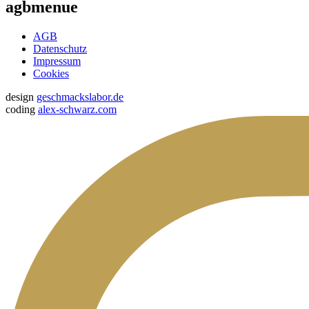
agbmenue
AGB
Datenschutz
Impressum
Cookies
design
geschmackslabor.de
coding
alex-schwarz.com