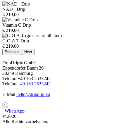
NAD+ Drip
€ 219,00
Vitamin C Drip
€ 219,00
G.O.A.T Drip
€ 219,00
Previous
Next
DripDrip® GmbH
Eppendorfer Baum 26
20249 Hamburg
Telefon +49 163 2533242
Telefon
+49 163 2533242
E-Mail
hello@dripdrip.eu
WhatsApp
© 2026
.
Alle Rechte vorbehalten.