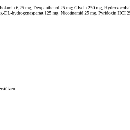
olamin 6,25 mg, Dexpanthenol 25 mg; Glycin 250 mg, Hydroxocobal
-DL-hydrogenaspartat 125 mg, Nicotinamid 25 mg, Pyridoxin HCI 25
rstützen